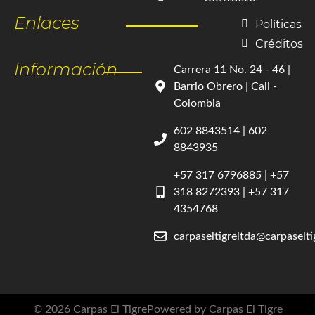
Enlaces
Políticas
Créditos
Información
Carrera 11 No. 24 - 46 |
Barrio Obrero | Cali -
Colombia
602 8843514 | 602
8843935
+57 317 6796885 | +57
318 8272393 | +57 317
4354768
carpaseltigreltda@carpaselt
© 2026 Carpas El Tigre
Powered by Carpas El Tigre