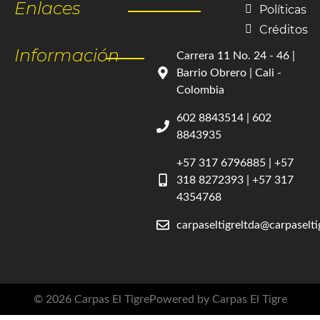
Enlaces
Políticas
Créditos
Información
Carrera 11 No. 24 - 46 |
Barrio Obrero | Cali -
Colombia
602 8843514 | 602
8843935
+57 317 6796885 | +57
318 8272393 | +57 317
4354768
carpaseltigreltda@carpaselt
© 2026 Carpas El Tigre
Powered by Carpas El Tigre