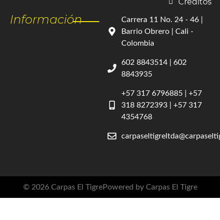
Créditos
Información
Carrera 11 No. 24 - 46 |
Barrio Obrero | Cali -
Colombia
602 8843514 | 602
8843935
+57 317 6796885 | +57
318 8272393 | +57 317
4354768
carpaseltigreltda@carpaselt
© 2026 Carpas El Tigre
Powered by Carpas El Tigre