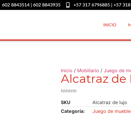
602 8843514 | 602 8843935
+57 317 6796885 | +57 318
INICIO
M
Inicio
/
Mobiliario
/
Juego de m
Alcatraz de
hhhhhh
SKU
Alcatraz de lujo
Categoría:
Juego de mueble